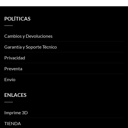
variantes.
variantes.
Las
Las
opciones
opciones
POLÍTICAS
se
se
pueden
pueden
elegir
elegir
Cambios y Devoluciones
en
en
la
la
Garantía y Soporte Técnico
página
página
de
de
Privacidad
producto
producto
Preventa
Envío
ENLACES
Imprime 3D
TIENDA