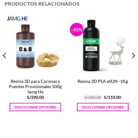
PRODUCTOS RELACIONADOS
-45%
Resina 3D para Coronas y
Resina 3D PLA eSUN -1Kg
Puentes Provisionales 500g
Jamg He
El
El
S/
390.00
S/
200.00
S/
110.00
precio
precio
original
actual
SELECCIONAR OPCIONES
SELECCIONAR OPCIONES
era:
es:
S/200.00.
S/110.00
Este
Este
producto
producto
tiene
tiene
múltiples
múltiples