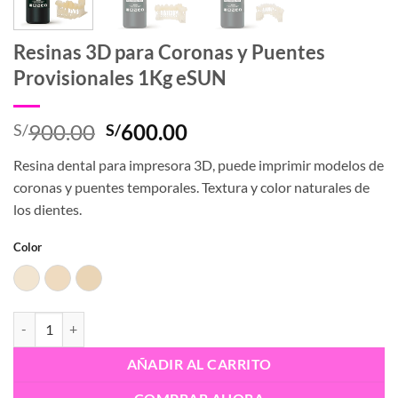
Resinas 3D para Coronas y Puentes
Provisionales 1Kg eSUN
El
El
900.00
600.00
S/
S/
precio
precio
Resina dental para impresora 3D, puede imprimir modelos de
original
actual
coronas y puentes temporales. Textura y color naturales de
era:
es:
los dientes.
S/900.00.
S/600.00.
Color
A1
A2
A3
Resinas 3D para Coronas y Puentes Provisionales 1Kg eSUN cantidad
AÑADIR AL CARRITO