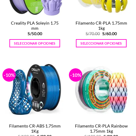
elegir
elegir
en
en
la
la
Creality PLA Soleyin 1.75
Filamento CR-PLA 1.75mm
página
página
mm
1kg
de
de
El
El
S/
50.00
S/
70.00
S/
60.00
producto
producto
precio
precio
original
actual
SELECCIONAR OPCIONES
SELECCIONAR OPCIONES
era:
es:
S/70.00.
S/60.00.
Este
Este
producto
producto
tiene
tiene
múltiples
múltiples
-10%
-10%
variantes.
variantes.
Las
Las
opciones
opciones
se
se
pueden
pueden
elegir
elegir
en
en
la
la
Filamento CR-ABS 1.75mm
Filamento CR-PLA Rainbow
página
página
1Kg
1.75mm 1kg
de
de