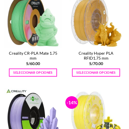
Creality CR-PLA Mate 1.75
Creality Hyper PLA
mm
RFID1.75 mm
S/
60.00
S/
70.00
SELECCIONAR OPCIONES
SELECCIONAR OPCIONES
Este
Este
producto
producto
tiene
tiene
múltiples
múltiples
-14%
variantes.
variantes.
Las
Las
opciones
opciones
se
se
pueden
pueden