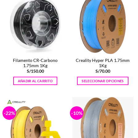
múltiples
variantes.
Las
opciones
se
pueden
elegir
en
la
Filamento CR-Carbono
Creality Hyper PLA 1.75mm
página
1.75mm 1Kg
1Kg
de
S/
150.00
S/
70.00
producto
AÑADIR AL CARRITO
SELECCIONAR OPCIONES
Este
producto
tiene
múltiples
-22%
-10%
variantes.
Las
opciones
se