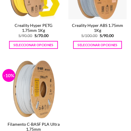
pueden
elegir
en
la
Creality Hyper PETG
Creality Hyper ABS 1.75mm
página
1.75mm 1Kg
1Kg
de
El
El
El
El
S/
90.00
S/
70.00
S/
100.00
S/
90.00
producto
precio
precio
precio
precio
original
actual
original
actual
SELECCIONAR OPCIONES
SELECCIONAR OPCIONES
era:
es:
era:
es:
S/90.00.
S/70.00.
S/100.00.
S/90.00.
Este
Este
producto
producto
tiene
tiene
múltiples
múltiples
-10%
variantes.
variantes.
Las
Las
opciones
opciones
se
se
pueden
pueden
elegir
elegir
en
en
la
la
Filamento C-BASF PLA Ultra
página
página
1.75mm