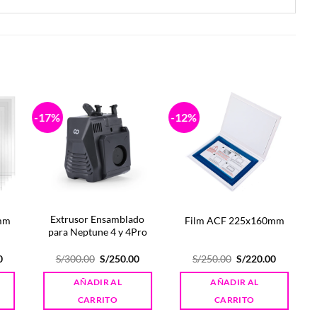
-17%
-12%
-
Extrusor Ensamblado
mm
Film ACF 225x160mm
para Neptune 4 y 4Pro
El
El
El
El
El
0
S/
300.00
S/
250.00
S/
250.00
S/
220.00
precio
precio
precio
precio
precio
actual
original
actual
original
actual
AÑADIR AL
AÑADIR AL
es:
era:
es:
era:
es:
.
S/360.00.
S/300.00.
S/250.00.
S/250.00.
S/220.00.
CARRITO
CARRITO