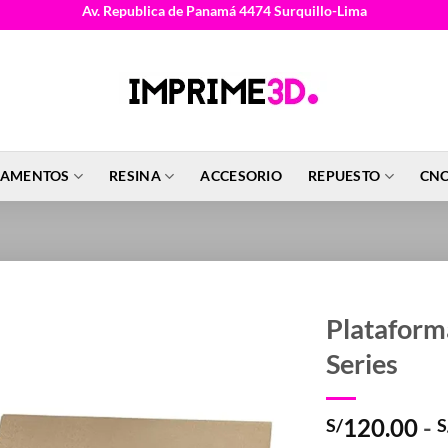
Av. Republica de Panamá 4474 Surquillo-Lima
LAMENTOS
RESINA
ACCESORIO
REPUESTO
CNC
Plataform
Series
120.00
-
S/
S