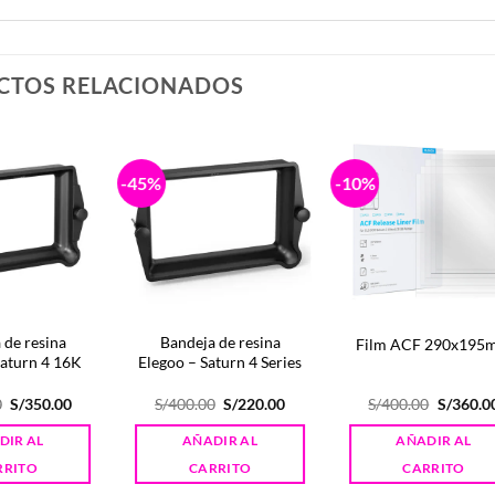
CTOS RELACIONADOS
-45%
-10%
 de resina
Bandeja de resina
Film ACF 290x195
Saturn 4 16K
Elegoo – Saturn 4 Series
El
El
El
El
El
0
S/
350.00
S/
400.00
S/
220.00
S/
400.00
S/
360.0
precio
precio
precio
precio
precio
original
actual
original
actual
original
DIR AL
AÑADIR AL
AÑADIR AL
era:
es:
era:
es:
era:
S/450.00.
S/350.00.
S/400.00.
S/220.00.
S/400.00
RRITO
CARRITO
CARRITO