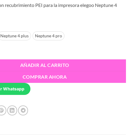
de
on recubrimiento PEI para la impresora elegoo Neptune 4
precios:
desde
S/120.00
hasta
S/250.00
Neptune 4 plus
Neptune 4 pro
ca Elegoo - Neptune 4 Series cantidad
AÑADIR AL CARRITO
COMPRAR AHORA
r Whatsapp