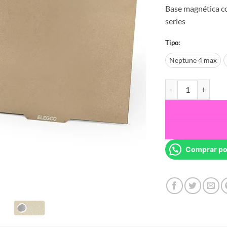
Base magnética c
series
Tipo:
Neptune 4 max
Plataforma Magneti
Comprar po