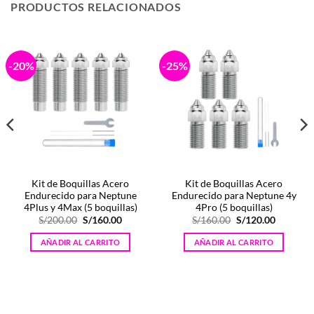
PRODUCTOS RELACIONADOS
-20%
-25%
Kit de Boquillas Acero
Kit de Boquillas Acero
Endurecido para Neptune
Endurecido para Neptune 4y
4Plus y 4Max (5 boquillas)
4Pro (5 boquillas)
El
El
El
El
S/
200.00
S/
160.00
S/
160.00
S/
120.00
precio
precio
precio
precio
original
actual
original
actual
AÑADIR AL CARRITO
AÑADIR AL CARRITO
era:
es:
era:
es:
0.
S/200.00.
S/160.00.
S/160.00.
S/120.00