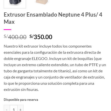
Extrusor Ensamblado Neptune 4 Plus/ 4
Max
El
El
400.00
350.00
S/
S/
precio
precio
Nuestro kit extrusor incluye todos los componentes
original
actual
esenciales para la configuración de la extrusora directa de
era:
es:
doble engranaje ELEGOO. Incluye un kit de boquillas (que
S/400.00.
S/350.00.
incluye un extremo caliente extendido, un tubo de PTFE y un
tubo de garganta totalmente de titanio), así como un kit de
caja de engranajes y un conjunto de ventilador de extrusión,
lo que le proporciona una solución completa para una
extrusión sin fisuras.
Disponible para reserva
Extrusor Ensamblado Neptune 4 Plus/ 4 Max cantidad