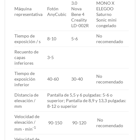
3.0
MONO X
Máquina
Fotón
Nova
ELEGOO
representativa
AnyCubic
Bene 4
Saturno
Creality
Sonic mini
LD-002R
congelado
Tiempo de
No
8-10
5-6
exposición / s
recomendado
Recuento de
capas
3-5
inferiores
Tiempo de
No
exposición
40-60
30-40
recomendado
inferior
Distancia de
Pantalla de 5,5 y 6 pulgadas: 5-6 o
elevación /
superior; Pantalla de 8,9 y 13,3 pulgadas:
mm
8-12 o superior
Velocidad de
No
elevación /
90-150
90-120
recomendado
-1
mm · min
Velocidad de