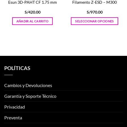
Esun 3D-PAHT CF 1.75 mm
Filamento Z-ESD – M300
S/
420.00
S/
970.00
:
AÑADIR AL CARRITO
SELECCIONAR OPCIONES
00
Este
producto
00
tiene
múltiples
variantes.
Las
opciones
POLÍTICAS
se
pueden
elegir
Cambios y Devoluciones
en
la
Garantía y Soporte Técnico
página
de
Privacidad
producto
Preventa