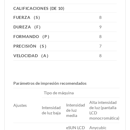
CALIFICACIONES (DE 10)
FUERZA （S）
8
DUREZA （F）
9
FORMANDO （P）
8
PRECISIÓN （S）
7
VELOCIDAD （A）
8
Parámetros de impresión recomendados
Tipo de máquina
Alta intensidad
Intensidad
Ajustes
Intensidad
de luz (pantalla
de luz
de luz baja
LCD
media
monocromática)
eSUN LCD
Anycubic