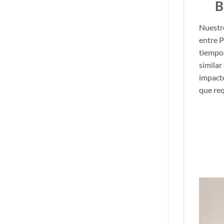
B
Nuestro
entre P
tiempo 
similar
impacto
que req