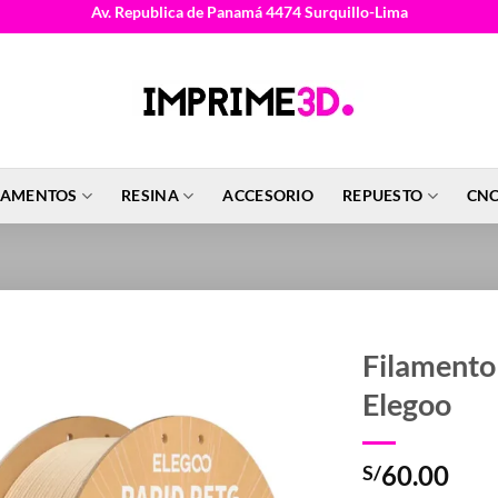
Av. Republica de Panamá 4474 Surquillo-Lima
LAMENTOS
RESINA
ACCESORIO
REPUESTO
CNC
Filament
Elegoo
60.00
S/