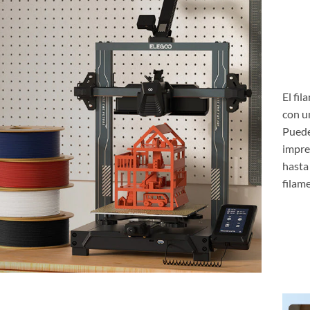
El fi
con u
Puede
impre
hasta
filam