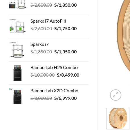
El
El
S/
2,800.00
S/
1,850.00
precio
precio
original
actual
Sparkx i7 AutoFill
era:
es:
El
El
S/
2,600.00
S/
1,750.00
S/2,800.00.
S/1,850.00.
precio
precio
original
actual
Sparkx i7
era:
es:
El
El
S/
1,850.00
S/
1,350.00
S/2,600.00.
S/1,750.00.
precio
precio
original
actual
Bambu Lab H2S Combo
era:
es:
El
El
S/
10,000.00
S/
8,499.00
S/1,850.00.
S/1,350.00.
precio
precio
original
actual
Bambu Lab X2D Combo
era:
es:
El
El
S/
8,000.00
S/
6,999.00
S/10,000.00.
S/8,499.00.
precio
precio
original
actual
era:
es:
S/8,000.00.
S/6,999.00.