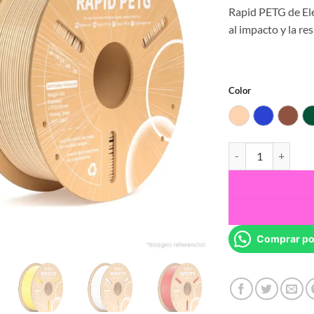
Rapid PETG de Ele
al impacto y la res
Color
Beige
Blue
Brow
Filamento 3D RAPID
Comprar po