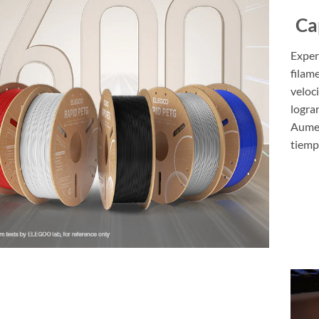
Ca
Exper
filam
veloc
logra
Aumen
tiemp