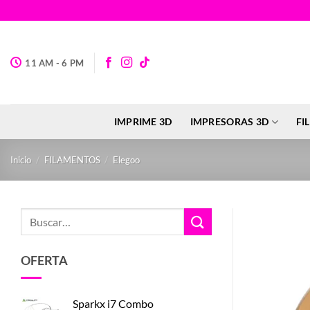
Saltar
al
contenido
11 AM - 6 PM
IMPRIME 3D
IMPRESORAS 3D
FI
Inicio
/
FILAMENTOS
/
Elegoo
Buscar
por:
OFERTA
Sparkx i7 Combo