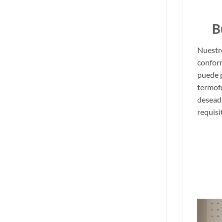
B
Nuestr
conform
puede 
termof
deseada
requisi