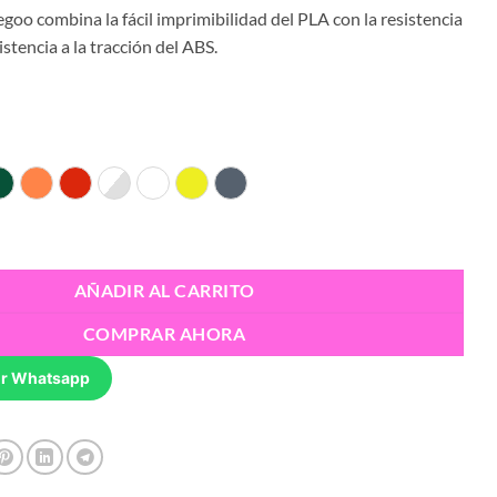
goo combina la fácil imprimibilidad del PLA con la resistencia
istencia a la tracción del ABS.
n
Green
Orange
Red
Transparent
White
Yellow
Space Grey
 PETG + 1.75mm - Elegoo cantidad
AÑADIR AL CARRITO
COMPRAR AHORA
r Whatsapp