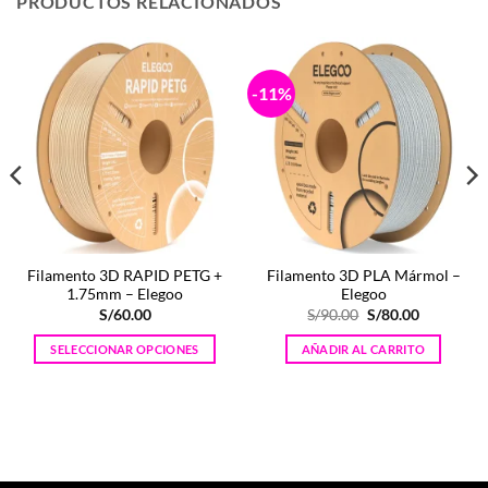
PRODUCTOS RELACIONADOS
-11%
Filamento 3D RAPID PETG +
Filamento 3D PLA Mármol –
1.75mm – Elegoo
Elegoo
El
El
S/
60.00
S/
90.00
S/
80.00
precio
precio
original
actual
SELECCIONAR OPCIONES
AÑADIR AL CARRITO
era:
es:
0.
S/90.00.
S/80.00.
Este
producto
tiene
múltiples
variantes.
Las