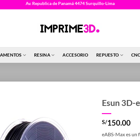
Av. Republica de Panamá 4474 Surquillo-Lima
LAMENTOS
RESINA
ACCESORIO
REPUESTO
CNC
Esun 3D-
150.00
S/
eABS-Max es un f