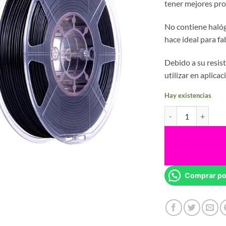
tener mejores pro
No contiene halóg
hace ideal para f
Debido a su resi
utilizar en aplicac
Hay existencias
Esun 3D-eABS Máx 
Comprar po