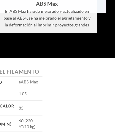
ABS Max
El ABS Max ha sido mejorado y actualizado en
base al ABS+, se ha mejorado el agrietamiento y
la deformación al imprimir proyectos grandes
EL FILAMENTO
eABS-Max
D
1.05
 CALOR
85
60 (220
0MIN)
℃/10 kg)