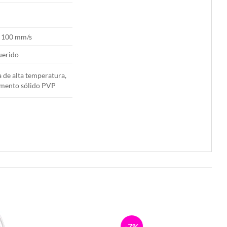
 100 mm/s
erido
a de alta temperatura,
mento sólido PVP
-7%
-