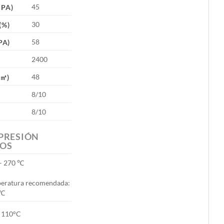
45
MPA)
30
(%)
58
PA)
2400
48
/㎡)
8/10
8/10
PRESIÓN
OS
– 270 ℃
eratura recomendada:
 ℃
 110°C