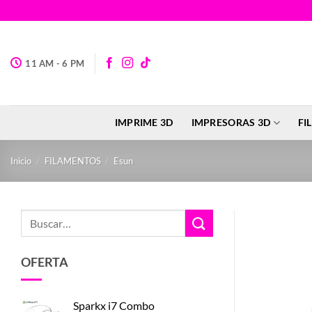
Saltar
al
contenido
11 AM - 6 PM
IMPRIME 3D
IMPRESORAS 3D
FI
Inicio
/
FILAMENTOS
/
Esun
Buscar
por:
OFERTA
Sparkx i7 Combo