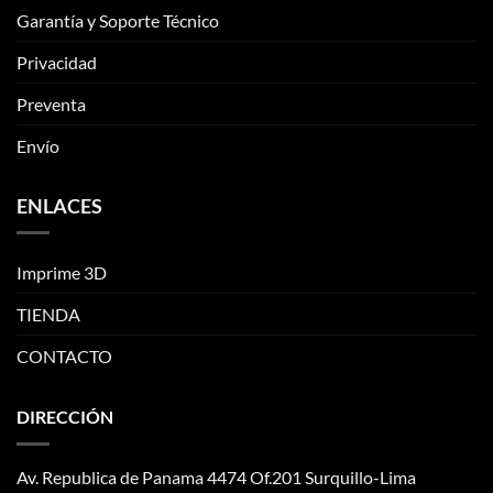
la
la
Garantía y Soporte Técnico
página
página
de
de
Privacidad
producto
producto
Preventa
Envío
ENLACES
Imprime 3D
TIENDA
CONTACTO
DIRECCIÓN
Av. Republica de Panama 4474 Of.201 Surquillo-Lima