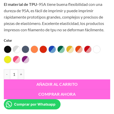
precio
precio
El material de TPU-
95A tiene buena flexibilidad con una
original
actual
dureza de 95A, es fácil de imprimir y puede imprimir
era:
es:
rápidamente prototipos grandes, complejos y precisos de
S/180.00.
S/150.00.
piezas de elastómero. Excelente elasticidad, los productos
impresos con filamento de tpu no se deforman fácilmente.
Color
Black
Clear
Grey
Orange
Red
Transparent Blue
Transparent Green
Transparent Yellow
Transparente Orange
Transparente Re
White
Yellow
Transparent Pink
Transparent Purple
Esun 3D – TPU-95A 1.75mm cantidad
AÑADIR AL CARRITO
COMPRAR AHORA
Comprar por Whatsapp