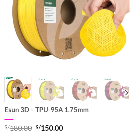
Esun 3D – TPU-95A 1.75mm
El
El
180.00
150.00
S/
S/