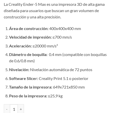
precio
precio
La Creality Ender-5 Max es una impresora 3D de alta gama
original
actual
diseñada para usuarios que buscan un gran volumen de
era:
es:
construcción y una alta precisión.
S/4,500.00.
S/3,500.00.
Área de construcción:
400x400x400 mm
Velocidad de impresión:
≤700 mm/s
Aceleración:
≤20000 mm/s²
Diámetro de boquilla:
0.4 mm (compatible con boquillas
de 0.6/0.8 mm)
Nivelación:
Nivelación automática de 72 puntos
Software Slicer:
Creality Print 5.1 o posterior
Tamaño de la impresora:
649x721x850 mm
Peso de la impresora:
≤25,9 kg
Creality Ender-5 Max cantidad