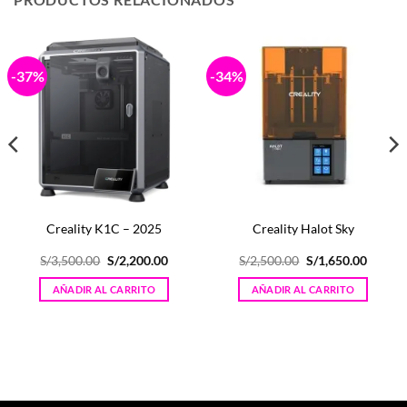
-37%
-34%
Creality K1C – 2025
Creality Halot Sky
El
El
El
El
S/
3,500.00
S/
2,200.00
S/
2,500.00
S/
1,650.00
o
precio
precio
precio
precio
l
original
actual
original
actual
AÑADIR AL CARRITO
AÑADIR AL CARRITO
era:
es:
era:
es:
50.00.
S/3,500.00.
S/2,200.00.
S/2,500.00.
S/1,650