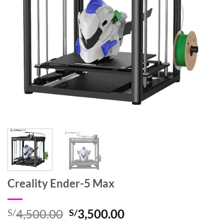
Creality Ender-5 Max
El
El
4,500.00
3,500.00
S/
S/