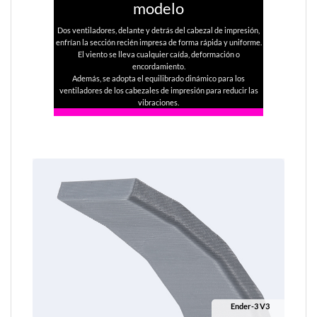
modelo
Dos ventiladores, delante y detrás del cabezal de impresión,
enfrían la sección recién impresa de forma rápida y uniforme.
El viento se lleva cualquier caída, deformación o
encordamiento.
Además, se adopta el equilibrado dinámico para los
ventiladores de los cabezales de impresión para reducir las
vibraciones.
Ender-3 V3