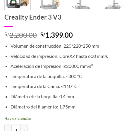
Creality Ender 3 V3
El
El
2,200.00
1,399.00
S/
S/
precio
precio
Volumen de construcción: 220*220*250 mm
original
actual
era:
es:
Velocidad de impresión: CoreXZ hasta 600 mm/s
S/2,200.00.
S/1,399.00.
Aceleración de Impresión: ≤20000 mm/s²
Temperatura de la boquilla: ≤300 °C
Temperatura de la Cama: ≤110 °C
Diámetro de la boquilla: 0.4 mm
Diámetro del filamento: 1.75mm
Hay existencias
Creality Ender 3 V3 cantidad