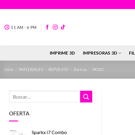
Saltar
al
contenido
11 AM - 6 PM
IMPRIME 3D
IMPRESORAS 3D
FI
Inicio
/
MATERIALES
/
REPUESTO
/
Zortrax
/
M200
Buscar
por:
OFERTA
Sparkx i7 Combo