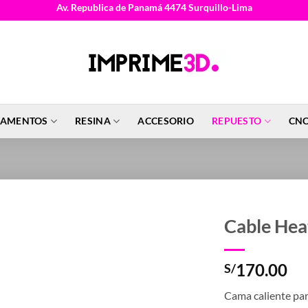
Av. Republica de Panamá 4474 Surquillo-Lima
LAMENTOS
RESINA
ACCESORIO
REPUESTO
CNC
Cable He
170.00
S/
Cama caliente pa