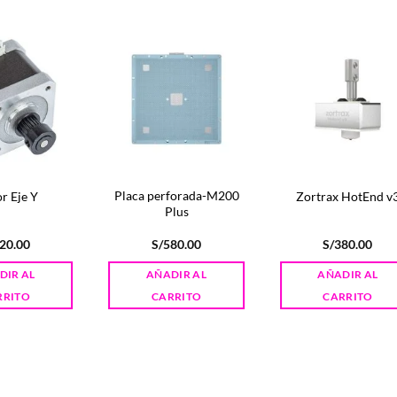
Placa perforada-M200
r Eje Y
Zortrax HotEnd v
Plus
20.00
S/
580.00
S/
380.00
DIR AL
AÑADIR AL
AÑADIR AL
RRITO
CARRITO
CARRITO