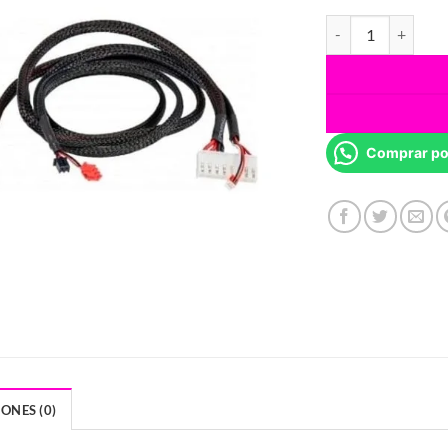
Cable Heatbed Zor
Comprar po
ONES (0)