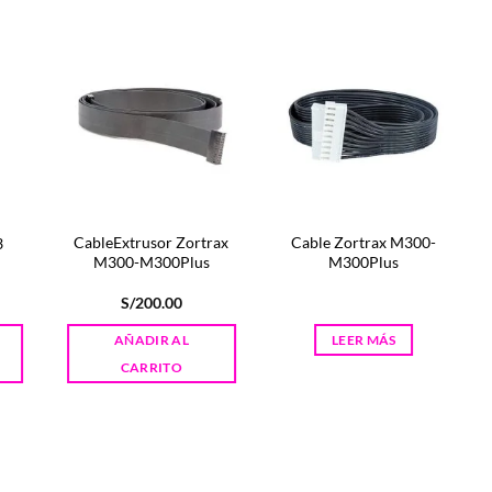
CableExtrusor Zortrax
Cable Zortrax M300-
3
M300-M300Plus
M300Plus
S/
200.00
AÑADIR AL
LEER MÁS
CARRITO