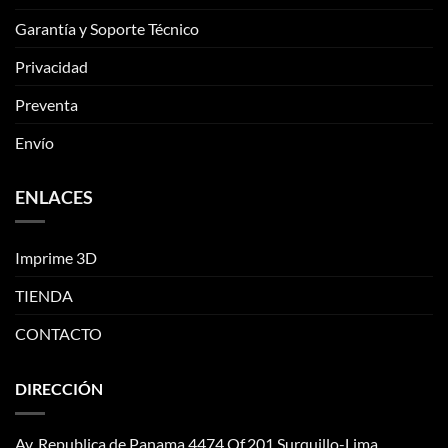
elegir
Garantía y Soporte Técnico
en
la
Privacidad
página
de
Preventa
producto
Envío
ENLACES
Imprime 3D
TIENDA
CONTACTO
DIRECCIÓN
Av. Republica de Panama 4474 Of.201 Surquillo-Lima