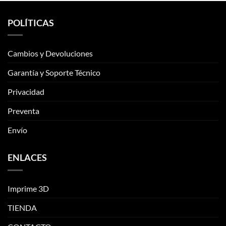
Las
Las
opciones
opciones
POLÍTICAS
se
se
pueden
pueden
elegir
elegir
Cambios y Devoluciones
en
en
la
la
Garantía y Soporte Técnico
página
página
de
de
Privacidad
producto
producto
Preventa
Envío
ENLACES
Imprime 3D
TIENDA