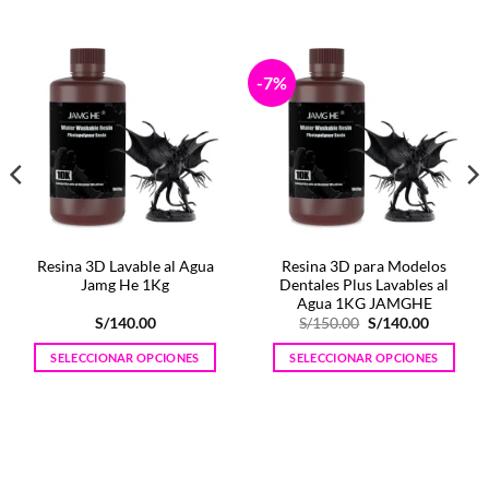
-7%
Resina 3D Lavable al Agua
Resina 3D para Modelos
Jamg He 1Kg
Dentales Plus Lavables al
Agua 1KG JAMGHE
El
El
S/
140.00
S/
150.00
S/
140.00
precio
precio
original
actual
SELECCIONAR OPCIONES
SELECCIONAR OPCIONES
era:
es:
0.
S/150.00.
S/140.00
Este
Este
producto
producto
tiene
tiene
múltiples
múltiples
variantes.
variantes.