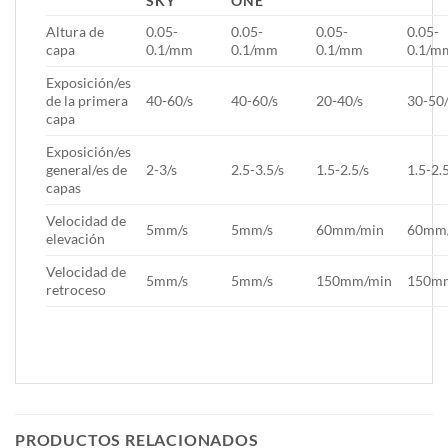
SKY
ONE
Altura de
0.05-
0.05-
0.05-
0.05-
capa
0.1/mm
0.1/mm
0.1/mm
0.1/m
Exposición/es
de la primera
40-60/s
40-60/s
20-40/s
30-50/
capa
Exposición/es
general/es de
2-3/s
2.5-3.5/s
1.5-2.5/s
1.5-2.
capas
Velocidad de
5mm/s
5mm/s
60mm/min
60mm
elevación
Velocidad de
5mm/s
5mm/s
150mm/min
150m
retroceso
PRODUCTOS RELACIONADOS