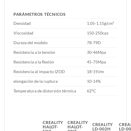
PARÁMETROS TÉCNICOS
Densidad
1.05-1.15g/cm³
Viscosidad
150-250cps
Dureza del modelo
78-79D
Resistencia a la tensión
30-46Mpa
Resistencia a la flexión
45-75Mpa
Resistencia al impacto IZOD
18-19J/m
elongación de la ruptura
10-14%
Temperatura de distorsión térmica
62°C
CREALITY
CREALITY
CREALITY
CREA
HALOT-
HALOT-
LD-002H
LD-0