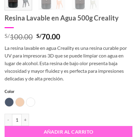
Resina Lavable en Agua 500g Creality
El
El
100.00
70.00
S/
S/
precio
precio
La resina lavable en agua Creality es una resina curable por
original
actual
UV para impresoras 3D que se puede limpiar con agua en
era:
es:
lugar de alcohol. Esta resina de bajo olor presenta baja
S/100.00.
S/70.00.
viscosidad y mayor fluidez y es perfecta para impresiones
delicadas y de alta precisión.
Color
Gray
Skin
White
Resina Lavable en Agua 500g Creality cantidad
AÑADIR AL CARRITO