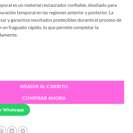
recio
precio
poral es un material restaurador confiable, diseñado para
riginal
actual
uración temporal en las regiones anterior y posterior. La
ra:
es:
 usar y garantiza resultados predecibles durante el proceso de
/750.00.
S/500.00.
e un fraguado rápido, lo que permite completar la
idamente.
onas y Puentes Provisionales 1Kg Jamg He cantidad
AÑADIR AL CARRITO
COMPRAR AHORA
r Whatsapp