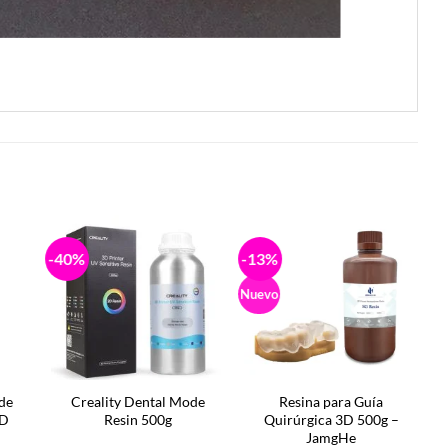
-40%
-13%
-
Nuevo
 de
Creality Dental Mode
Resina para Guía
3D
Resin 500g
Quirúrgica 3D 500g –
JamgHe