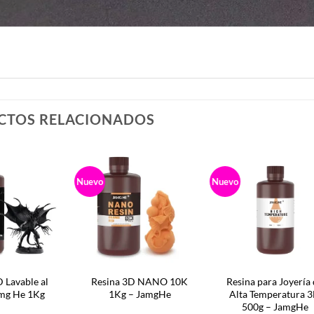
CTOS RELACIONADOS
Nuevo
Nuevo
 Lavable al
Resina 3D NANO 10K
Resina para Joyería
mg He 1Kg
1Kg – JamgHe
Alta Temperatura 
500g – JamgHe