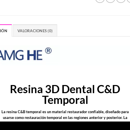
CIÓN
VALORACIONES (0)
Resina 3D Dental C&D
Temporal
La resina C&B temporal es un material restaurador confiable, diseñado para
usarse como restauración temporal en las regiones anterior y posterior. La
resina es fácil de usar y garantiza resultados predecibles durante el proceso d
tratamiento. Tiene un fraguado rápido, lo que permite completar la