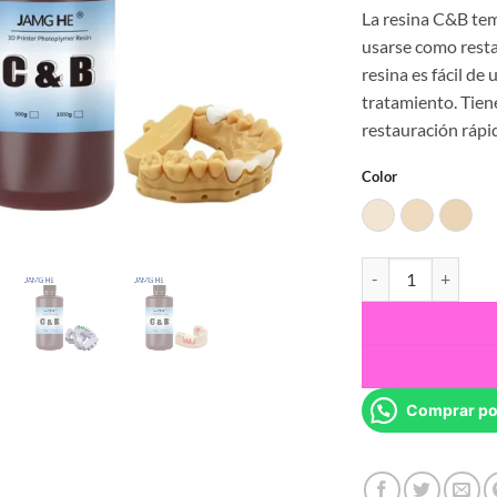
p
La resina C&B tem
o
usarse como resta
e
resina es fácil de
S
tratamiento. Tien
restauración ráp
Color
A1
A2
A3
Resina 3D para Cor
Comprar po