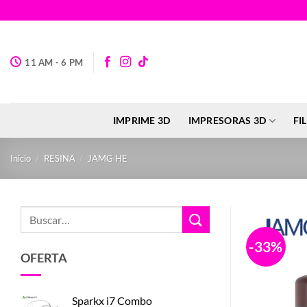
Saltar
al
contenido
11 AM - 6 PM
IMPRIME 3D
IMPRESORAS 3D
FI
Inicio
/
RESINA
/
JAMG HE
Buscar
por:
-33%
OFERTA
Sparkx i7 Combo