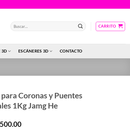
Buscar
CARRITO
por:
 3D
ESCÁNERES 3D
CONTACTO
 para Coronas y Puentes
ales 1Kg Jamg He
l
El
500.00