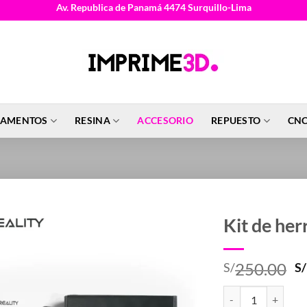
Av. Republica de Panamá 4474 Surquillo-Lima
LAMENTOS
RESINA
ACCESORIO
REPUESTO
CNC
Kit de he
E
250.00
S/
S/
p
Kit de herramientas
o