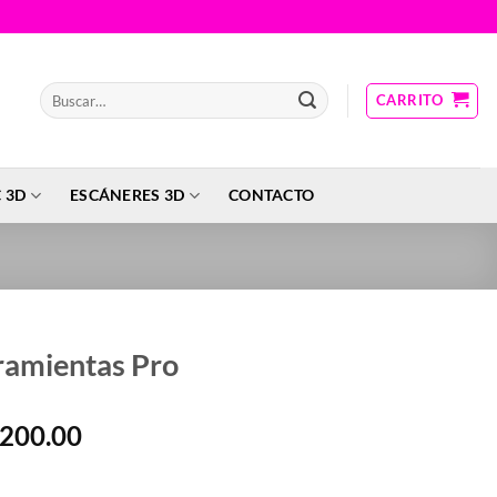
Buscar
CARRITO
por:
 3D
ESCÁNERES 3D
CONTACTO
rramientas Pro
l
El
200.00
recio
precio
 Pro cantidad
riginal
actual