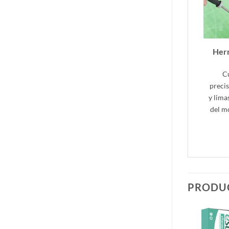
Herr
Cu
precis
y lima
del mo
PRODU