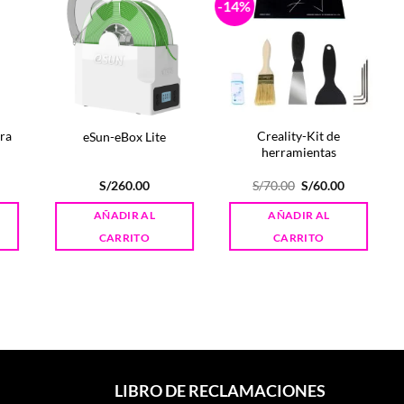
-14%
-
ra
Creality-Kit de
eSun-eBox Lite
herramientas
El
El
S/
260.00
S/
70.00
S/
60.00
precio
precio
original
actual
AÑADIR AL
AÑADIR AL
era:
es:
S/70.00.
S/60.00.
CARRITO
CARRITO
LIBRO DE RECLAMACIONES