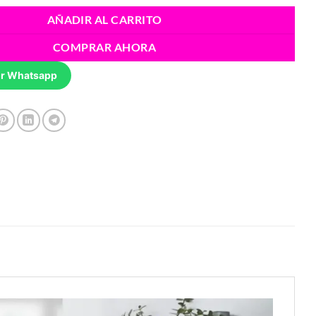
ra:
es:
AÑADIR AL CARRITO
/250.00.
S/200.00.
COMPRAR AHORA
r Whatsapp