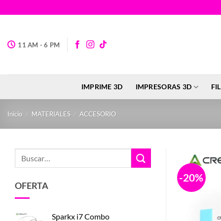
Saltar
al
contenido
11 AM - 6 PM
IMPRIME 3D
IMPRESORAS 3D
FI
Inicio
/
MATERIALES
/
ACCESORIO
Buscar
por:
-20%
OFERTA
Sparkx i7 Combo