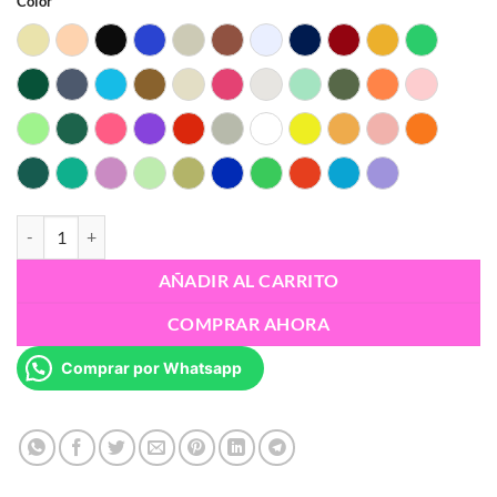
Color
Almond yellow
Beige
Black
Blue
Bone White
Brown
Cold white
Dark Blue
Fire Engine Red
Gold
Grass Gree
Green
Grey
Light Blue
Light Brown
Light Khaki
Magenta
Milky White
Mint Green
Olive Green
Orange
Peach Pink
Peak Green
Pine Green
Pink
Purple
Red
Silver
White
Yellow
Apricot
Baby Pink
Coral Ora
Holly Green
Jade Green
Lilac
Matcha Green
Mustard Green
RGB Blue
RGB Green
RGB Red
Space Blue
Very Pery
Esun 3D-PLA+HS 1.75 mm cantidad
AÑADIR AL CARRITO
COMPRAR AHORA
Comprar por Whatsapp