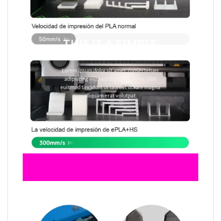
THIS IS A SIMPLE
BANNER
Lorem ipsum dolor sit amet, consectetuer
adipiscing elit, sed diam nonummy nibh
euismod tincidunt ut laoreet dolore magna
aliquam erat volutpat.