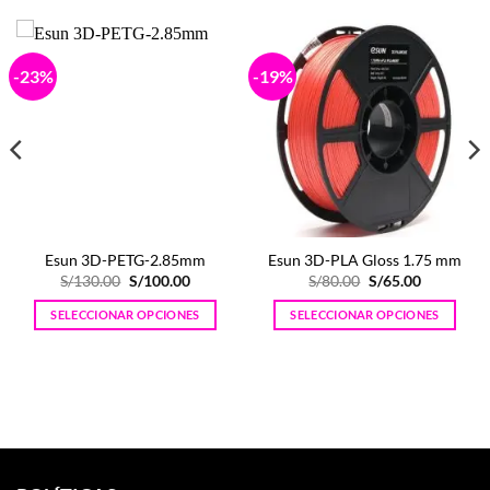
-23%
-19%
Esun 3D-PETG-2.85mm
Esun 3D-PLA Gloss 1.75 mm
El
El
El
El
S/
130.00
S/
100.00
S/
80.00
S/
65.00
precio
precio
precio
precio
original
actual
original
actual
SELECCIONAR OPCIONES
SELECCIONAR OPCIONES
era:
es:
era:
es:
S/130.00.
S/100.00.
S/80.00.
S/65.00.
Este
Este
producto
producto
tiene
tiene
múltiples
múltiples
variantes.
variantes.
Las
Las
opciones
opciones