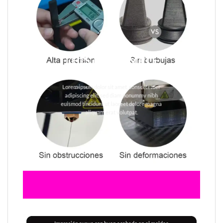
THIS IS A SIMPLE
BANNER
Lorem ipsum dolor sit amet, consectetuer
adipiscing elit, sed diam nonummy nibh
euismod tincidunt ut laoreet dolore magna
aliquam erat volutpat.