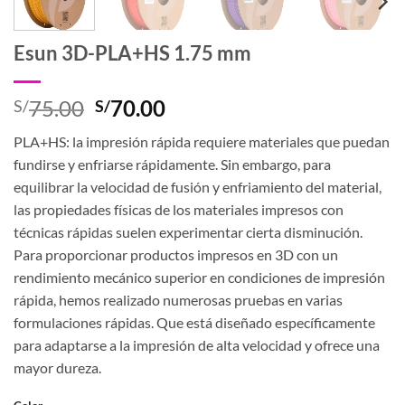
Esun 3D-PLA+HS 1.75 mm
El
El
75.00
70.00
S/
S/
precio
precio
PLA+HS: la impresión rápida requiere materiales que puedan
original
actual
fundirse y enfriarse rápidamente. Sin embargo, para
era:
es:
equilibrar la velocidad de fusión y enfriamiento del material,
S/75.00.
S/70.00.
las propiedades físicas de los materiales impresos con
técnicas rápidas suelen experimentar cierta disminución.
Para proporcionar productos impresos en 3D con un
rendimiento mecánico superior en condiciones de impresión
rápida, hemos realizado numerosas pruebas en varias
formulaciones rápidas. Que está diseñado específicamente
para adaptarse a la impresión de alta velocidad y ofrece una
mayor dureza.