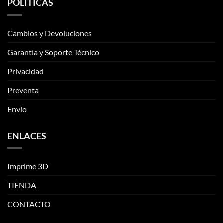
POLÍTICAS
se
se
pueden
pueden
elegir
elegir
Cambios y Devoluciones
en
en
la
la
Garantía y Soporte Técnico
página
página
de
de
Privacidad
producto
producto
Preventa
Envío
ENLACES
Imprime 3D
TIENDA
CONTACTO