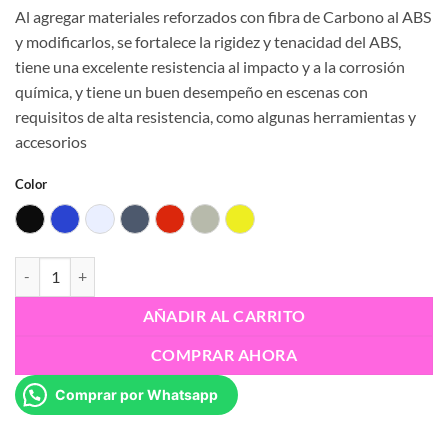
precio
precio
Al agregar materiales reforzados con fibra de Carbono al ABS
original
actual
y modificarlos, se fortalece la rigidez y tenacidad del ABS,
era:
es:
tiene una excelente resistencia al impacto y a la corrosión
S/280.00.
S/250.00.
química, y tiene un buen desempeño en escenas con
requisitos de alta resistencia, como algunas herramientas y
accesorios
Color
Black
Blue
Cold white
Grey
Red
Silver
Yellow
Esun 3D ABS-GF 1.75 mm cantidad
AÑADIR AL CARRITO
COMPRAR AHORA
Comprar por Whatsapp