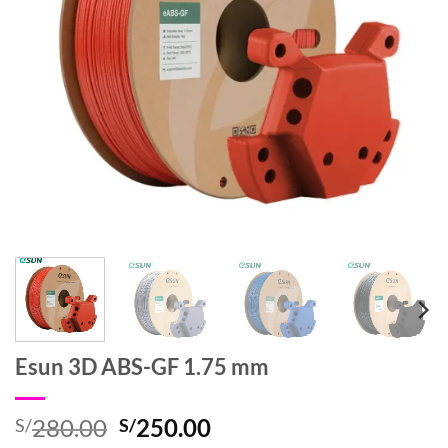
Esun 3D ABS-GF 1.75 mm
El
El
280.00
250.00
S/
S/