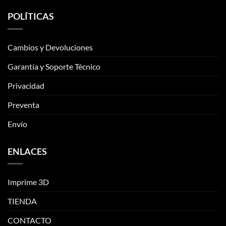
opciones
opciones
POLÍTICAS
se
se
pueden
pueden
elegir
elegir
Cambios y Devoluciones
en
en
la
la
Garantía y Soporte Técnico
página
página
de
de
Privacidad
producto
producto
Preventa
Envío
ENLACES
Imprime 3D
TIENDA
CONTACTO