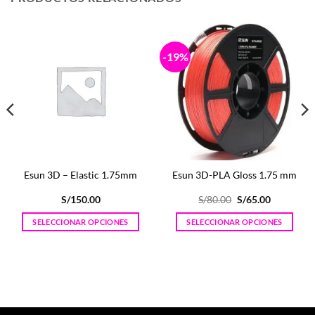
-19%
Esun 3D – Elastic 1.75mm
Esun 3D-PLA Gloss 1.75 mm
El
El
S/
150.00
S/
80.00
S/
65.00
precio
precio
original
actual
SELECCIONAR OPCIONES
SELECCIONAR OPCIONES
era:
es:
S/80.00.
S/65.00.
Este
Este
producto
producto
tiene
tiene
múltiples
múltiples
variantes.
variantes.
Las
Las