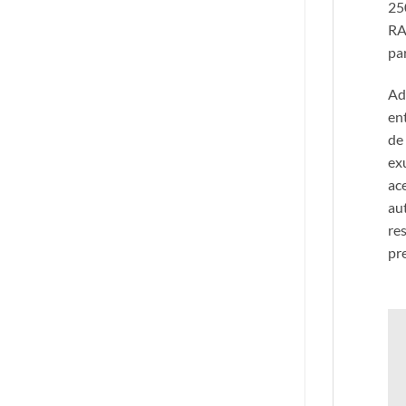
25
RA
pa
Ad
ent
de
ex
ace
au
re
pre