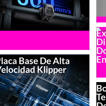
Ex
Di
D
En
laca Base De Alta
elocidad Klipper
Bo
Te
De