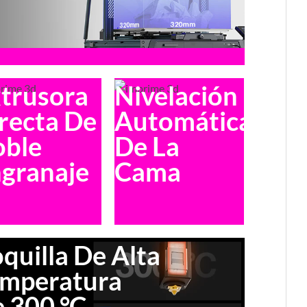
trusora
Nivelación
recta De
Automática
oble
De La
granaje
Cama
quilla De Alta
mperatura
 300 °C