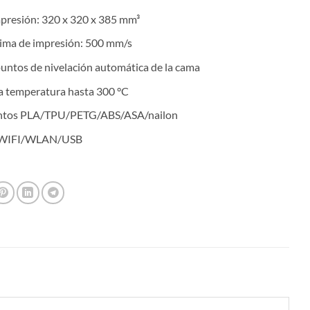
era:
es:
presión: 320 x 320 x 385 mm³
S/2,300.00.
S/1,480.00.
ima de impresión: 500 mm/s
puntos de nivelación automática de la cama
ta temperatura hasta 300 °C
entos PLA/TPU/PETG/ABS/ASA/nailon
a WIFI/WLAN/USB