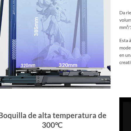
Da ri
volum
mm³/1
Esta 
model
en un
creati
Boquilla de alta temperatura de
300°C