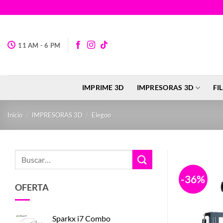
Saltar
al
contenido
11 AM - 6 PM
IMPRIME 3D
IMPRESORAS 3D
FI
Inicio
/
IMPRESORAS 3D
/
Elegoo
Buscar
por:
-36%
OFERTA
Sparkx i7 Combo