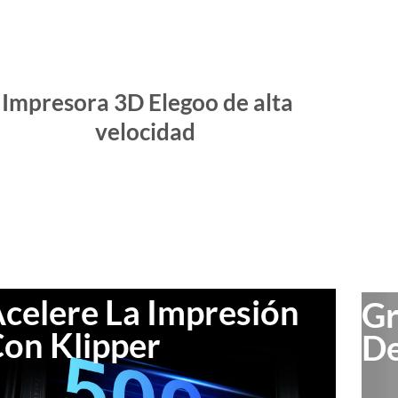
Impresora 3D Elegoo de alta
velocidad
celere La Impresión
Gr
on Klipper
De