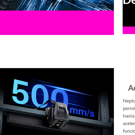
A
Neptu
permi
hasta
acele
funci