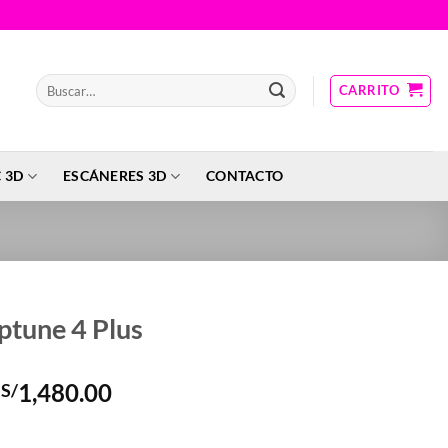
Buscar
CARRITO
por:
 3D
ESCÁNERES 3D
CONTACTO
ptune 4 Plus
El
El
1,480.00
S/
precio
precio
original
actual