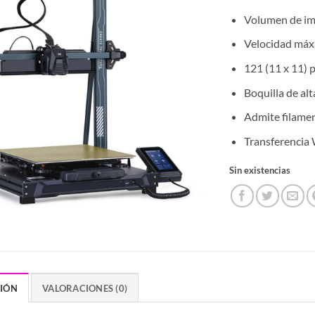
Volumen de im
Velocidad máx
121 (11 x 11) 
Boquilla de al
Admite filam
Transferenci
Sin existencias
CIÓN
VALORACIONES (0)