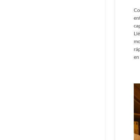
Co
en
ca
Llé
mo
rá
en