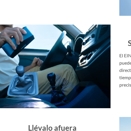
El EI
puede
direc
tiemp
precis
Llévalo afuera