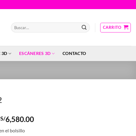
Buscar
CARRITO
por:
 3D
ESCÁNERES 3D
CONTACTO
2
El
El
6,580.00
S/
precio
precio
en el bolsillo
original
actual