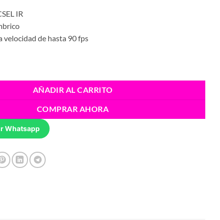
era:
es:
CSEL IR
S/7,500.00.
S/6,580.00.
mbrico
a velocidad de hasta 90 fps
AÑADIR AL CARRITO
COMPRAR AHORA
r Whatsapp