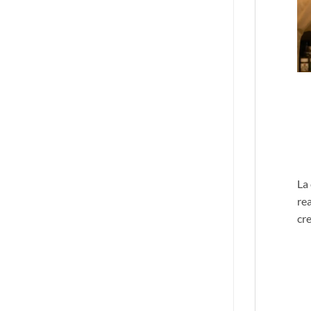
La
rea
cr