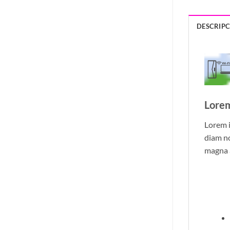
DESCRIP
Lorem
Lorem i
diam n
magna 