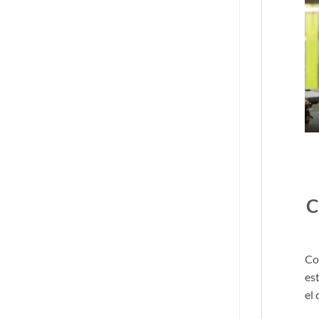
C
Co
es
el