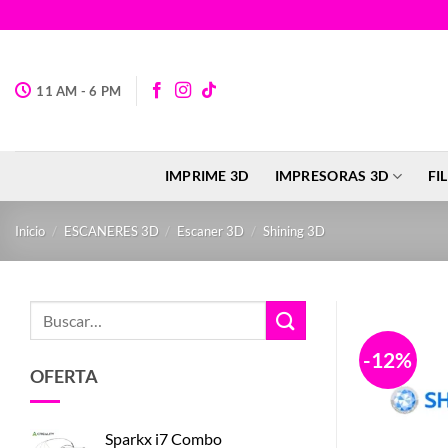
Saltar
al
contenido
11 AM - 6 PM
IMPRIME 3D
IMPRESORAS 3D
FI
Inicio
/
ESCANERES 3D
/
Escaner 3D
/
Shining 3D
Buscar
por:
-12%
OFERTA
Sparkx i7 Combo