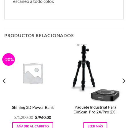
escaneo a todo color.
PRODUCTOS RELACIONADOS
-20%
Paquete Industrial Para
Shining 3D Power Bank
EinScan-Pro 2X/Pro 2X+
El
El
S/
1,200.00
S/
960.00
precio
precio
original
actual
AÑADIR AL CARRITO
LEER MÁS