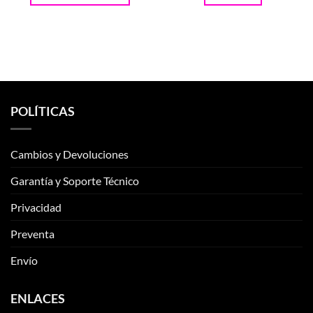
era:
es:
S/1,200.00.
S/960.00.
POLÍTICAS
Cambios y Devoluciones
Garantía y Soporte Técnico
Privacidad
Preventa
Envío
ENLACES